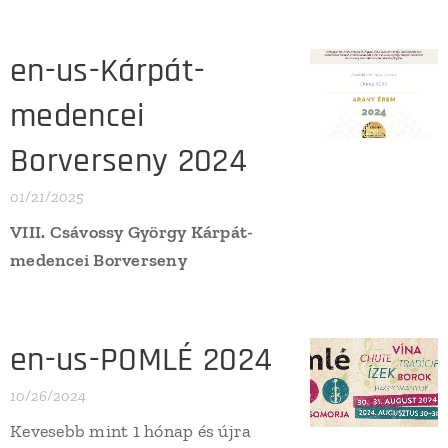
en-us-Kárpát-
medencei
Borverseny 2024
01/21/2025
VIII. Csávossy György Kárpát-
medencei Borverseny
en-us-POMLÉ 2024
10/26/2024
Kevesebb mint 1 hónap és újra