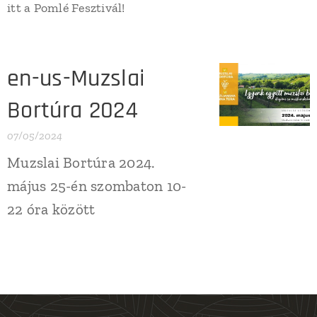
itt a Pomlé Fesztivál!
en-us-Muzslai
Bortúra 2024
07/05/2024
Muzslai Bortúra 2024.
május 25-én szombaton 10-
22 óra között