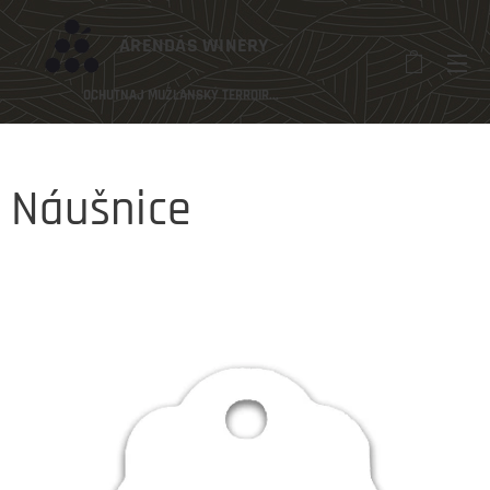
ÁRENDÁS
WINERY
OCHUTNAJ MUŽLANSKÝ TERROIR...
Náušnice