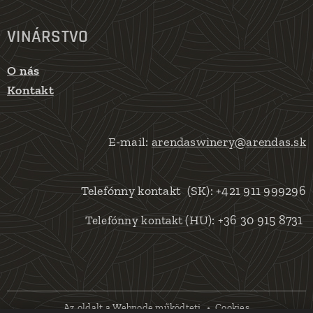
VINÁRSTVO
O nás
Kontakt
E-mail:
arendaswinery@arendas.sk
Telefónny kontakt (SK): +421 911 999296
(HU): +36 30 915 8731
Telefónny kontakt
Az oldalt a
Webnode
működteti
Cookies