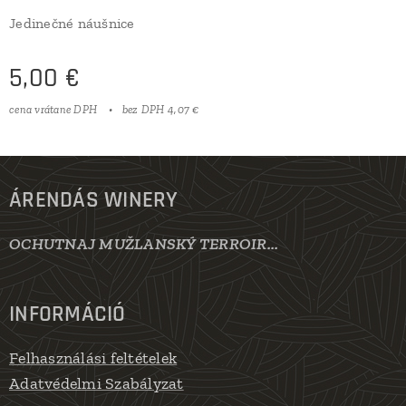
Jedinečné náušnice
5,00
€
cena vrátane DPH
bez DPH 4,07 €
ÁRENDÁS WINERY
OCHUTNAJ MUŽLANSKÝ TERROIR...
INFORMÁCIÓ
Felhasználási feltételek
Adatvédelmi Szabályzat