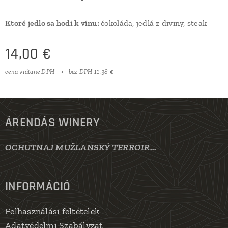
Ktoré jedlo sa hodí k vínu:
čokoláda, jedlá z diviny, steak
14,00
€
cena vrátane DPH
bez DPH 11,38 €
ÁRENDÁS WINERY
OCHUTNAJ MUŽLANSKÝ TERROIR...
INFORMÁCIÓ
Felhasználási feltételek
Adatvédelmi Szabályzat