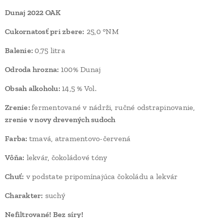
Dunaj 2022 OAK
Cukornatosť pri zbere:
25,0 °NM
Balenie:
0,75 litra
Odroda hrozna:
100% Dunaj
Obsah alkoholu:
14,5 % Vol.
Zrenie:
fermentované v nádrži, ručné odstrapinovanie,
zrenie v novy drevených sudoch
Farba:
tmavá, atramentovo-červená
Vôňa:
lekvár, čokoládové tóny
Chuť:
v podstate pripomínajúca čokoládu a lekvár
Charakter:
suchý
Nefiltrované! Bez síry!