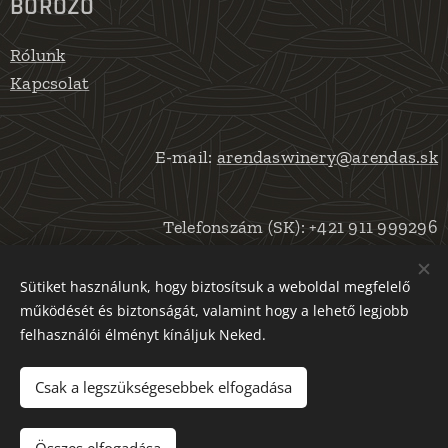
BOROZÓ
Rólunk
Kapcsolat
E-mail:
arendaswinery@arendas.sk
Telefonszám (SK): +421 911 999296
Telefonszám (HU): +36 30 915 8731
Sütiket használunk, hogy biztosítsuk a weboldal megfelelő
működését és biztonságát, valamint hogy a lehető legjobb
felhasználói élményt kínáljuk Neked.
Csak a legszükségesebbek elfogadása
Az oldalt a
Webnode
működteti
Sütik
Nyelvek