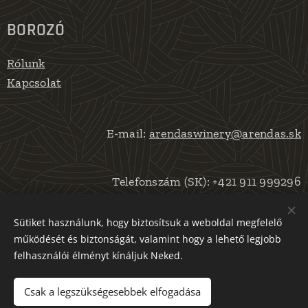
BOROZÓ
Rólunk
Kapcsolat
E-mail:
arendaswinery@arendas.sk
Telefonszám (SK): +421 911 999296
Telefonszám (HU): +36 30 915 8731
Sütiket használunk, hogy biztosítsuk a weboldal megfelelő
működését és biztonságát, valamint hogy a lehető legjobb
felhasználói élményt kínáljuk Neked.
Csak a legszükségesebbek elfogadása
Az oldalt a
Webnode
működteti
Sütik