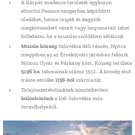
A Kárpát-medence területét egykoron
elborító Pannon-tengerben képződött
üledéket, benne csigák és kagylók
megkövesedett vázait vagy lenyomatait lehet
felfedezni, ha a muzslai szőlőkben sétálunk
Muzsla község
Szlovákia déli részén, Nyitra
megyében az az Érsekújvári járásban fekszik
félúton Újvár és Párkány közt. Község területe
5196 ha
, lakosainak száma 1912. A község első
írásos emléke
1156-ból
származik.
Talajösszetételünknek köszönhetően
különbözünk
a Dél-Szlovákia más
termőhelyeitől.