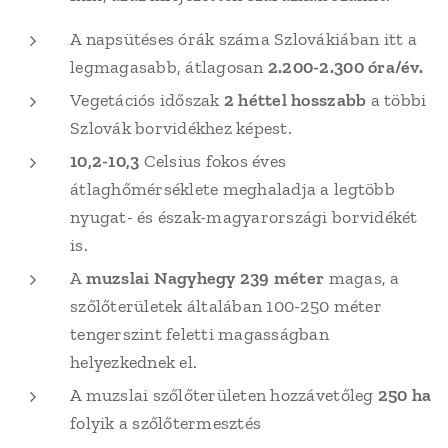
A napsütéses órák száma Szlovákiában itt a
legmagasabb, átlagosan
2.200-2.300 óra/év.
Vegetációs időszak
2 héttel hosszabb
a többi
Szlovák borvidékhez képest.
10,2-10,3
Celsius fokos éves
átlaghőmérséklete meghaladja a legtöbb
nyugat- és észak-magyarországi borvidékét
is.
A
muzslai Nagyhegy 239 méter
magas, a
szőlőterületek általában 100-250 méter
tengerszint feletti magasságban
helyezkednek el.
A muzslai szőlőterületen hozzávetőleg
250 ha
folyik a szőlőtermesztés