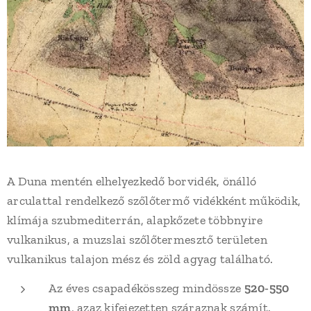
A Duna mentén elhelyezkedő borvidék, önálló
arculattal rendelkező szőlőtermő vidékként működik,
klímája szubmediterrán, alapkőzete többnyire
vulkanikus, a muzslai szőlőtermesztő területen
vulkanikus talajon mész és zöld agyag található.
Az éves csapadékösszeg mindössze
520-550
mm
, azaz kifejezetten száraznak számít.